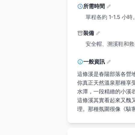
所需時間
單程各約 1-1.5 小時
裝備
安全帽、溯溪鞋和救
一般資訊
這條溪是春陽部落各營地
你真正天然溫泉那種享
水潭，一段精緻的小溪谷
這條溪其實看起來又醜
理。那種氛圍很像《駭客