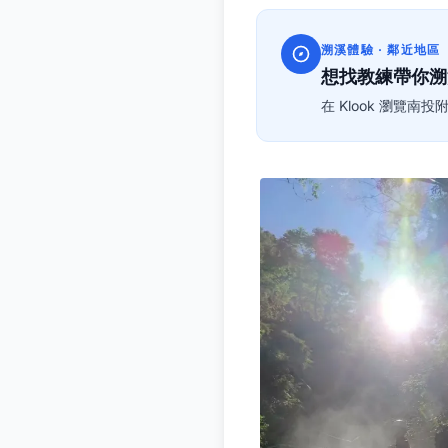
溯溪體驗 · 鄰近地區
想找教練帶你溯
在 Klook 瀏覽南