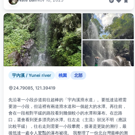
宇內溪 / Yunei river
桃園
北部
24.79085, 121.39419
先沿著一小段步道前往超棒的「宇內溪滑水道」。要抵達這裡需
要游一小段，但這裡有兩道滑水道和一個超大的水潭。再往前，
會在一段相對平緩的路段看到幾個較小的水潭和瀑布。在岔路
口，還會看到更多漂亮的水潭。往左走（主流）狀況不明（應該
比較平緩），往右走則需要一小段攀爬，接著是更陡的溯行，最
後抵達一處令人驚豔的瀑布祕境。 我整理了一份北台灣最棒的溯