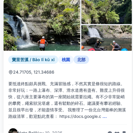
寶里苦溪 / Bǎo lǐ kǔ xī
桃園
北部
24.71705, 121.34686
要抵達終點頗具挑戰、充滿冒險感，不然其實是條很短的路線。
非常好玩：一路上瀑布、深潭、滑水道應有盡有。難度上升得很
快，從六座主要瀑布的第一座開始就需要拉繩。有不少非常陡峭
的攀爬，繩索狀況堪慮，還有鬆動的碎石。建議要有攀岩經驗、
並且很早出發，才能盡情享受。 我整理了一份北台灣最棒的溯溪
路線清單，歡迎點此查看： https://docs.google.c
...
Nate Ball
Nov 10, 2025