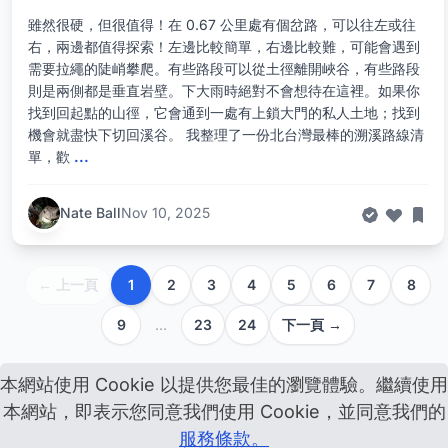
雖然很硬，但很值得！在 0.67 公里處有個岔路，可以往左或往
右，兩邊都值得探索！左邊比較簡單，右邊比較難，可能會遇到
需要拉繩的陡峭攀爬。有些路段可以從土徑離開峽谷，有些路段
則是兩側都是垂直岩壁。下大雨時絕對不會想待在這裡。如果你
找到回起點的山徑，它會通到一處有上鎖大門的私人土地；找到
機會就盡快下切回溪谷。 我整理了一份北台灣最棒的溯溪路線清
單，歡
...
Nate Ball
Nov 10, 2025
← 上一頁
1
2
3
4
5
6
7
8
9
…
23
24
下一頁 →
本網站使用 Cookie 以提供您最佳的瀏覽體驗。繼續使用
本網站，即表示您同意我們使用 Cookie，並同意我們的
服務條款。
關於我們
說明
聯絡我們
贊助
全站地圖
服務條款
隱私權政策
資訊揭露