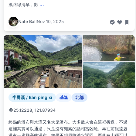
溪路線清單，歡
...
Nate Ball
Nov 10, 2025
半屏溪 / Bàn píng xī
基隆
北部
25.12228, 121.87934
終點的瀑布與水潭又名大鬼瀑布。大多數人會在這裡折返，不過
這裡其實可以通過，只是沒有繩索的話相當凶險。再往前很遠處
還有一座極高的瀑布。如果不想原路涉水返回，西側有山徑可以