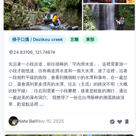
得子口溪 / Dezikou creek
宜蘭
東部
24.83106, 121.74674
先沿著一小段步道，前往很棒的「宇內滑水道」。這裡需要游一
小段才能抵達，但有兩道滑水道和一個大水潭。過了這裡，沿著
一段相對平緩的路段，會看到幾個較小的水潭和瀑布。在一處岔
口，還會遇到更多漂亮的水潭。往左（主流）的路況不明（大概
比較平緩），往右則需要一小段攀爬，接著是較陡的溯行，通往
一處超美的瀑布洞穴。 我整理了一份北台灣最棒的溯溪路線清
單，歡迎點這裡
...
Nate Ball
Nov 10, 2025