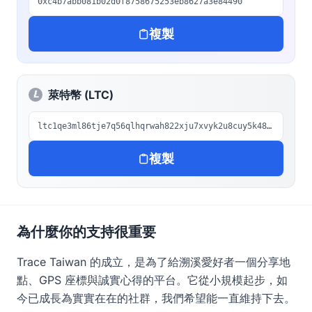
0xc4b7abb081b02d0f8758675253eb8627a3e84490
複製
萊特幣 (LTC)
ltc1qe3ml86tje7q56qlhqrwah822xju7xvyk2u8cuy5k486m45sq6fzszhatp2
複製
為什麼你的支持很重要
Trace Taiwan 的成立，是為了給溯溪愛好者一個分享地
點、GPS 座標與誠實心得的平台。它從小規模起步，如
今已成長為實實在在的社群，我們希望能一直維持下去。