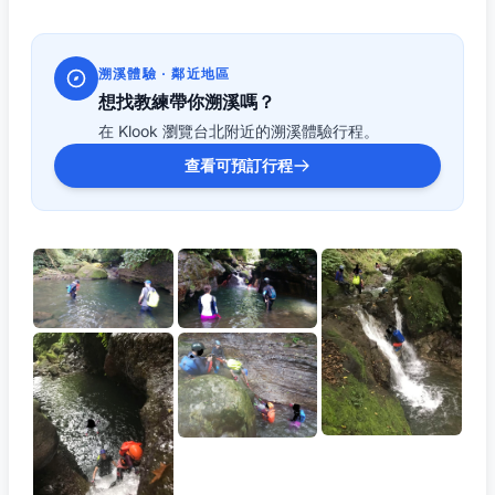
溯溪體驗 · 鄰近地區
想找教練帶你溯溪嗎？
在 Klook 瀏覽台北附近的溯溪體驗行程。
查看可預訂行程