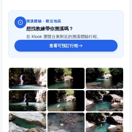
溯溪體驗 · 鄰近地區
想找教練帶你溯溪嗎？
在 Klook 瀏覽台東附近的溯溪體驗行程。
查看可預訂行程