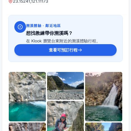
23.15241,121.11173
溯溪體驗 · 鄰近地區
想找教練帶你溯溪嗎？
在 Klook 瀏覽台東附近的溯溪體驗行程。
查看可預訂行程