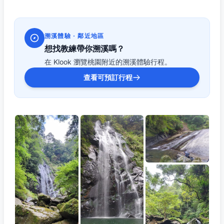
溯溪體驗 · 鄰近地區
想找教練帶你溯溪嗎？
在 Klook 瀏覽桃園附近的溯溪體驗行程。
查看可預訂行程