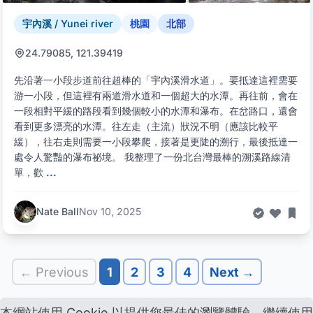
宇內溪 / Yunei river
桃園
北部
24.79085, 121.39419
先沿著一小段步道前往超棒的「宇內溪滑水道」。要抵達這裡需要
游一小段，但這裡有兩道滑水道和一個超大的水潭。再往前，會在
一段相對平緩的路段看到幾個較小的水潭和瀑布。在岔路口，還會
看到更多漂亮的水潭。往左走（主流）狀況不明（應該比較平
緩），往右走則需要一小段攀爬，接著是更陡的溯行，最後抵達一
處令人驚豔的瀑布祕境。 我整理了一份北台灣最棒的溯溪路線清
單，歡
...
Nate Ball
Nov 10, 2025
← Previous
1
2
3
4
Next →
本網站使用 Cookie 以提供您最佳的瀏覽體驗。繼續使用