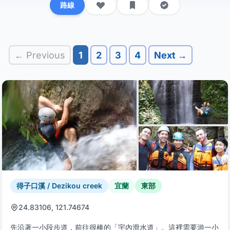
路線
← Previous
1
2
3
4
Next →
得子口溪 / Dezikou creek
宜蘭
東部
24.83106, 121.74674
先沿著一小段步道，前往很棒的「宇內滑水道」。這裡需要游一小