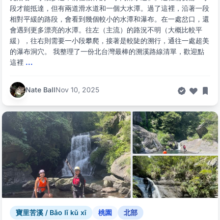
段才能抵達，但有兩道滑水道和一個大水潭。過了這裡，沿著一段
相對平緩的路段，會看到幾個較小的水潭和瀑布。在一處岔口，還
會遇到更多漂亮的水潭。往左（主流）的路況不明（大概比較平
緩），往右則需要一小段攀爬，接著是較陡的溯行，通往一處超美
的瀑布洞穴。 我整理了一份北台灣最棒的溯溪路線清單，歡迎點
這裡
...
Nate Ball
Nov 10, 2025
寶里苦溪 / Bǎo lǐ kǔ xī
桃園
北部