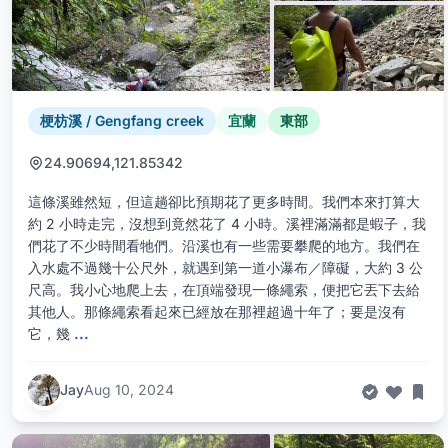
梗枋溪 / Gengfang creek
宜蘭
東部
24.90694,121.85342
這條溪雖然短，但這趟卻比預期花了更多時間。我們本來打算大
約 2 小時走完，沒想到竟然花了 4 小時。溪裡滿滿都是蝦子，我
們花了不少時間看牠們。沿溪也有一些需要攀爬的地方。我們在
入水處不過幾十公尺外，就遇到第一道小瀑布／障礙，大約 3 公
尺高。我小心地爬上去，在頂端發現一條繩索，便把它丟下去給
其他人。那條繩索看起來已經放在那裡超過十年了；要是沒有
它，幾
...
Jay
Aug 10, 2024