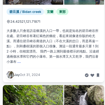
碧旦溪 / Bidan creek
宜蘭
東部
24.42521,121.71871
大多數人只會造訪這條溪的入口一帶，也就是知名的碧旦峽谷所
在處。碧旦峽谷有著紅褐色的條紋，看起來就像迷你版的哈尤
溪。而通往碧旦峽谷廊道的入口（不在大溪的岔口，而是再遠一
點），則和桑樹溪的那個入口很像。溯這一段通常最多只要 1 到
2 小時，但相當漂亮。 我們一路上溯到最後標示的地點。沿途經
過兩個水潭和它們的小瀑布。第一個水潭又大又乾淨，我們沿著
小瀑布
...
Jay
Oct 31, 2024