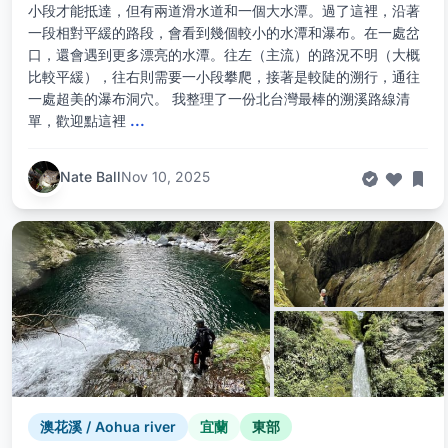
小段才能抵達，但有兩道滑水道和一個大水潭。過了這裡，沿著
一段相對平緩的路段，會看到幾個較小的水潭和瀑布。在一處岔
口，還會遇到更多漂亮的水潭。往左（主流）的路況不明（大概
比較平緩），往右則需要一小段攀爬，接著是較陡的溯行，通往
一處超美的瀑布洞穴。 我整理了一份北台灣最棒的溯溪路線清
單，歡迎點這裡
...
Nate Ball
Nov 10, 2025
澳花溪 / Aohua river
宜蘭
東部