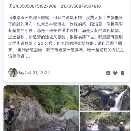
24.350508751927908, 121.73356879504816
這條路線一點都不輕鬆，但我們運氣不錯，沒費太多工夫就抵達
了終點的瀑布，也就是神秘瀑布。旅程的第一段沿著一條長滿帶
刺藤蔓的小徑，那是一種長在灌木叢裡、滿是尖刺的綠色植物。
泥土鬆軟，步道旁的邊坡又很陡，很容易摔下去。我聽說有個朋
友從步道摔落了 20 公尺，但奇蹟似地毫髮無傷，還自己爬了回
來。 走到步道盡頭，我們抵達第一道瀑布。唯一越過它的方法是
沿著側邊
...
Jay
Oct 31, 2024