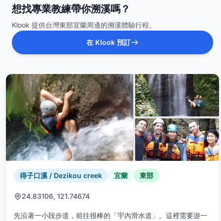
想找專業教練帶你溯溪嗎？
Klook 提供台灣東部宜蘭周邊的溯溪體驗行程。
在 Klook 預訂
得子口溪 / Dezikou creek
宜蘭
東部
24.83106, 121.74674
先沿著一小段步道，前往很棒的「宇內滑水道」。這裡需要游一