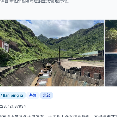
k 提供台灣北部基隆周邊的溯溪體驗行程。
 Bàn píng xī
基隆
北部
228, 121.87934
瀑布與水潭又名大鬼瀑布。大多數人會在這裡折返，不過這裡其