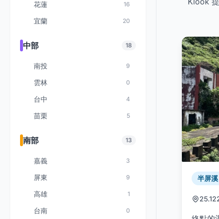
Kloo
花蓮
16
宜蘭
20
中部
18
南投
9
雲林
0
台中
4
苗栗
5
南部
13
嘉義
3
屏東
9
半屏溪 /
高雄
1
25.12
台南
0
終點的