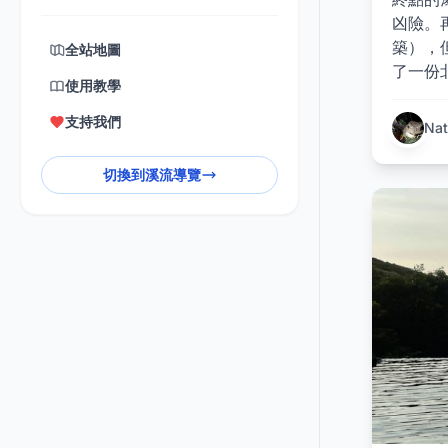
凶險。
築），
全站地圖
了一份北
使用教學
支持我們
Nat
切換到溪流導覽