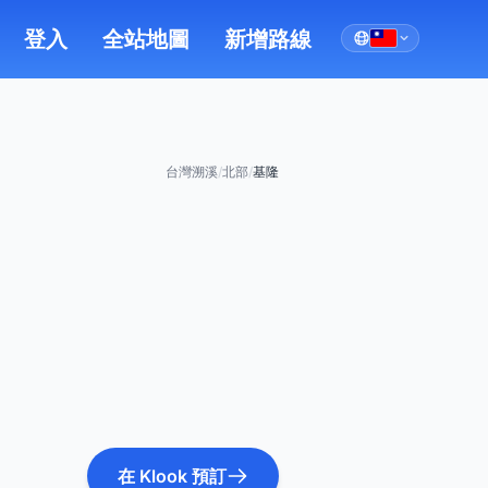
登入
全站地圖
新增路線
台灣溯溪
/
北部
/
基隆
在 Klook 預訂