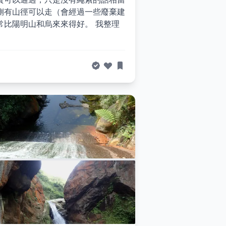
側有山徑可以走（會經過一些廢棄建
常比陽明山和烏來來得好。 我整理