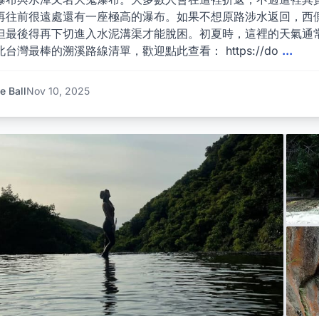
再往前很遠處還有一座極高的瀑布。如果不想原路涉水返回，西
但最後得再下切進入水泥溝渠才能脫困。初夏時，這裡的天氣通
台灣最棒的溯溪路線清單，歡迎點此查看： https://do
...
e Ball
Nov 10, 2025