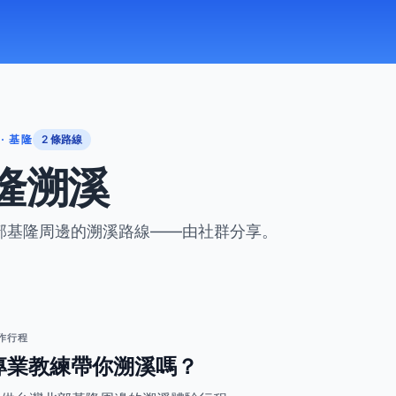
· 基隆
2 條路線
隆溯溪
部基隆周邊的溯溪路線——由社群分享。
合作行程
專業教練帶你溯溪嗎？